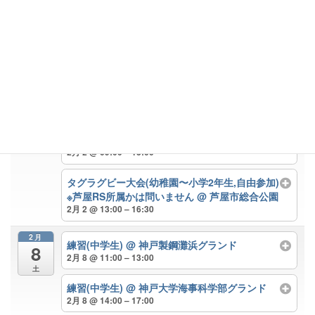
2月
新人戦(中学生) 準決勝12:15K.O vs伊丹RS
@
2
神戸製鋼灘浜グランド
日
2月 2
終日
第1回近畿ブロックU10ミニラグビー交流大会
(新小学5年生)
@ 布引グリーンスタジアム
2月 2
終日
練習(小学3,4,6年生) ※新5年生は遠征試合,新6年
は伊丹RSとの合同練習
@ 芦屋市総合公園
2月 2 @ 09:00 – 13:00
タグラグビー大会(幼稚園〜小学2年生,自由参加)
※芦屋RS所属かは問いません
@ 芦屋市総合公園
2月 2 @ 13:00 – 16:30
2月
練習(中学生)
@ 神戸製鋼灘浜グランド
8
2月 8 @ 11:00 – 13:00
土
練習(中学生)
@ 神戸大学海事科学部グランド
2月 8 @ 14:00 – 17:00