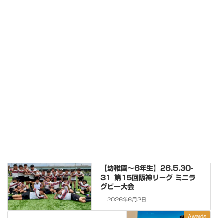
喜瑛人君、高校日本代表に
選出
2026年3月4日
News
Events
カテゴリー
Events
前の記事
【幼稚園〜6年生】26.5.30-
31_第15回阪神リーグ ミニラ
グビー大会
2026年6月2日
Awards