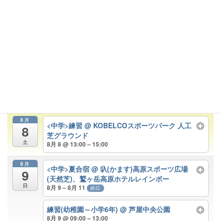
合宿説明会
@ 芦屋市総合公園会議室
8月 2 @ 09:00 – 10:00
<中学>練習
@ KOBELCOスポーツパーク 人工
芝グラウンド
8月 2 @ 13:00 – 15:00
8月
<中学>練習 ※半面
@ KOBELCOスポーツパーク
4
人工芝グラウンド
火
8月 4 @ 17:00 – 20:00
8月
<中学>練習
@ KOBELCOスポーツパーク 人工
8
芝グラウンド
土
8月 8 @ 13:00 – 15:00
8月
<中学>夏合宿
@ 叺(かます)高原スポーツ広場
9
(天然芝)、鷲ヶ岳高原ホテルレインボー
日
8月 9 – 8月 11
終日
練習(幼稚園～小学6年)
@ 芦屋中央公園
8月 9 @ 09:00 – 13:00