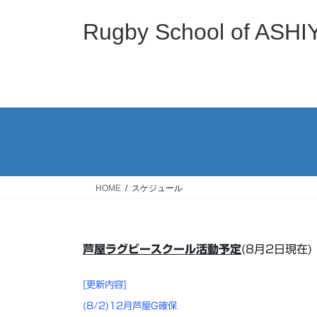
コ
ナ
ン
ビ
Rugby School of
テ
ゲ
ン
ー
ツ
シ
へ
ョ
ス
ン
キ
に
ッ
移
プ
動
HOME
スケジュール
芦屋ラグビースクール活動予定
(8月2日現在)
[更新内容]
(8/2)12月芦屋G確保