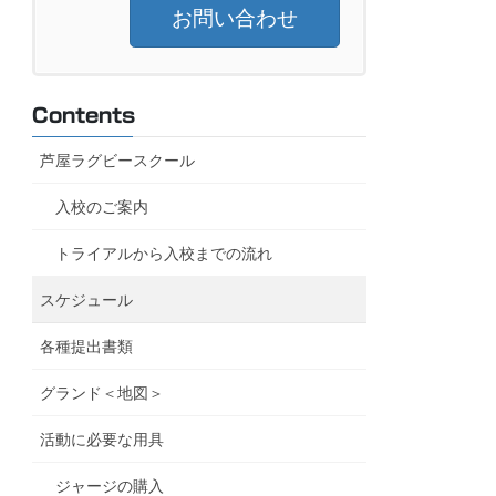
お問い合わせ
Contents
芦屋ラグビースクール
入校のご案内
トライアルから入校までの流れ
vs 尼崎RS
入校式
09:00
スケジュール
体験会) ※自由参加です！
10:00
各種提出書類
グランド＜地図＞
活動に必要な用具
ジャージの購入
vs 合同