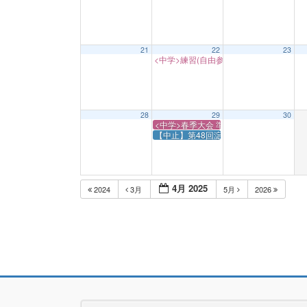
21
22
23
<中学>練習(自由参加) ※半面
17:00
28
29
30
<中学>春季大会 準決勝 vs兵庫県RS 15:00
【中止】第48回淀川カーニバル(小学3〜6
4月 2025
2024
3月
5月
2026