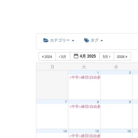
カテゴリー
タグ
4月 2025
2024
3月
5月
2026
月
火
水
1
2
<中学>練習(自由参加) ※半面
17:00
7
8
9
<中学>練習(自由参加) ※半面
17:00
14
15
16
<中学>練習(自由参加) ※半面
17:00