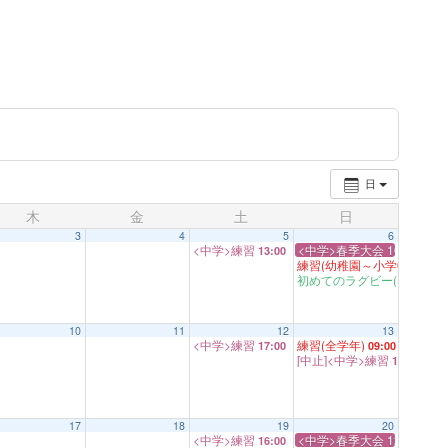
日
木
金
土
日
3
4
5
6
<中学>練習
<中学>春季大会 10:00K.O 
13:00
練習(幼稚園～小学6年生),
初めてのラグビー(ラグビー
10
11
12
13
<中学>練習
練習(全学年)
17:00
09:00
[中止]<中学>練習
15:00
17
18
19
20
<中学>練習
<中学>春季大会 12:30K.O 
16:00