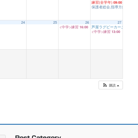
練習(全学年)
09:00
保護者総会,指導方針説明会
24
25
26
27
<中学>練習
芦屋ラグビーカーニバル(幼
16:00
<中学>練習
13:00
K.O
年生)
購読
Post Category