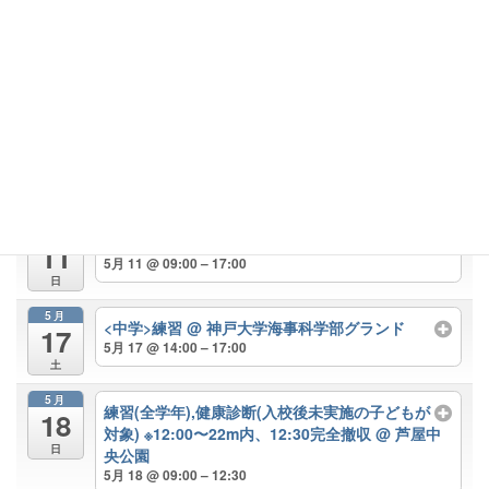
芝グラウンド
火
5月 6 @ 09:00 – 13:00
5月
<中学>練習
@ 県立芦屋高校
10
5月 10 @ 13:00 – 16:00
土
[開始時間変更]タグラグビー交流試合(幼稚園,小
学1,2年生)
@ 神戸総合運動公園 球戯場
5月 10 @ 13:00 – 15:00
5月
皐月カップ(全学年)
@ 芦屋市総合公園
11
5月 11 @ 09:00 – 17:00
日
5月
<中学>練習
@ 神戸大学海事科学部グランド
17
5月 17 @ 14:00 – 17:00
土
5月
練習(全学年),健康診断(入校後未実施の子どもが
18
対象) ※12:00〜22m内、12:30完全撤収
@ 芦屋中
日
央公園
5月 18 @ 09:00 – 12:30