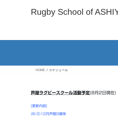
コ
ナ
ン
ビ
Rugby School of
テ
ゲ
ン
ー
ツ
シ
へ
ョ
ス
ン
キ
に
ッ
移
プ
動
HOME
スケジュール
芦屋ラグビースクール活動予定
(8月2日現在)
[更新内容]
(8/2)12月芦屋G確保