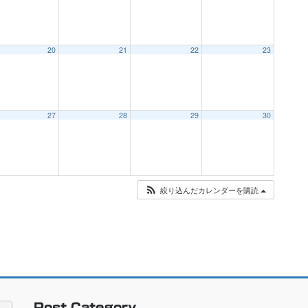
20
21
22
23
27
28
29
30
絞り込んだカレンダーを購読
Post Category