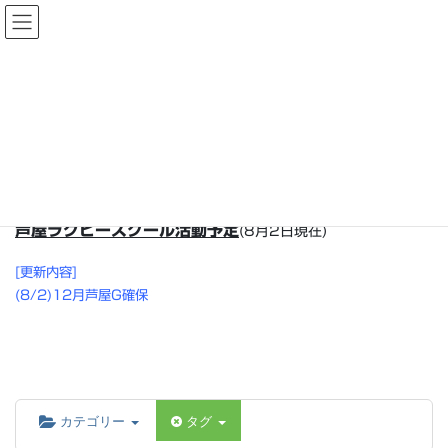
コ
ナ
Rugby School of ASHIYA 芦屋
ン
ビ
ラグビースクール
テ
ゲ
ン
ー
ツ
シ
スケジュール
へ
ョ
ス
ン
キ
に
HOME
スケジュール
ッ
移
プ
動
芦屋ラグビースクール活動予定
(8月2日現在)
[更新内容]
(8/2)12月芦屋G確保
カテゴリー
タグ