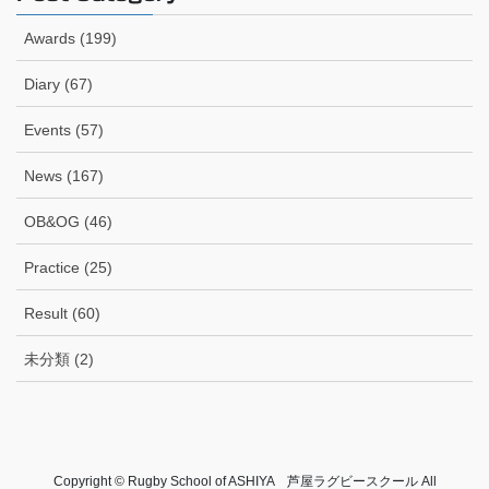
Awards (199)
Diary (67)
Events (57)
News (167)
OB&OG (46)
Practice (25)
Result (60)
未分類 (2)
Copyright © Rugby School of ASHIYA 芦屋ラグビースクール All