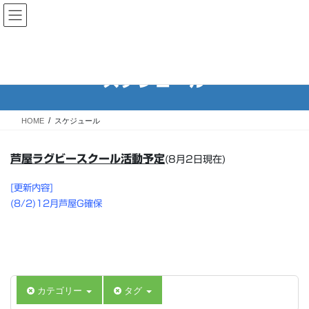
コ
ナ
Rugby School of ASHIYA 芦屋
ン
ビ
ラグビースクール
テ
ゲ
ン
ー
ツ
シ
スケジュール
へ
ョ
ス
ン
キ
に
HOME
スケジュール
ッ
移
プ
動
芦屋ラグビースクール活動予定
(8月2日現在)
[更新内容]
(8/2)12月芦屋G確保
カテゴリー
タグ