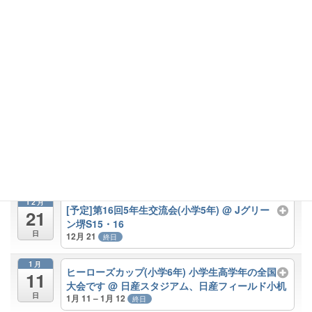
6月 2025 – 6月 2026
すべて閉じる
すべて開く
6月
太陽生命カップ 関西予選 15:30K.O予定
@ Jグ
14
リーン堺 S-14グランド
土
6月 14 @ 14:30 – 17:00
6月
太陽生命カップ 関西予選 準決勝10:50K.O. vs
15
京都ORCA ,決勝14:20K.O vs名古屋RS
@ Jグリ
日
ーン堺 S-14グランド
6月 15 @ 09:00 – 16:30
12月
[予定]第16回5年生交流会(小学5年)
@ Jグリー
21
ン堺S15・16
日
12月 21
終日
1月
ヒーローズカップ(小学6年) 小学生高学年の全国
11
大会です
@ 日産スタジアム、日産フィールド小机
日
1月 11 – 1月 12
終日