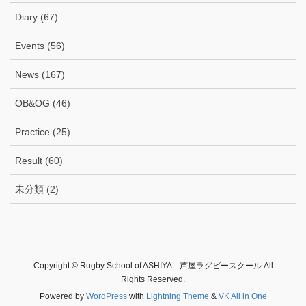
Diary (67)
Events (56)
News (167)
OB&OG (46)
Practice (25)
Result (60)
未分類 (2)
Copyright © Rugby School of ASHIYA 芦屋ラグビースクール All
Rights Reserved.
Powered by
WordPress
with
Lightning Theme
&
VK All in One