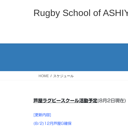
コ
ナ
ン
ビ
Rugby School of
テ
ゲ
ン
ー
ツ
シ
へ
ョ
ス
ン
キ
に
ッ
移
プ
動
HOME
スケジュール
芦屋ラグビースクール活動予定
(8月2日現在)
[更新内容]
(8/2)12月芦屋G確保