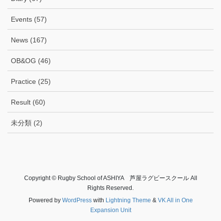
Events (57)
News (167)
OB&OG (46)
Practice (25)
Result (60)
未分類 (2)
Copyright © Rugby School of ASHIYA 芦屋ラグビースクール All
Rights Reserved.
Powered by
WordPress
with
Lightning Theme
&
VK All in One
Expansion Unit