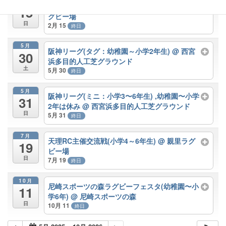
2月
天理RC主催交流戦(現小学4～6年生)
@ 親里ラ
15
グビー場
日
2月 15
終日
5月
阪神リーグ(タグ：幼稚園～小学2年生)
@ 西宮
30
浜多目的人工芝グラウンド
土
5月 30
終日
5月
阪神リーグ(ミニ：小学3〜6年生) ,幼稚園〜小学
31
2年は休み
@ 西宮浜多目的人工芝グラウンド
日
5月 31
終日
7月
天理RC主催交流戦(小学4～6年生)
@ 親里ラグ
19
ビー場
日
7月 19
終日
10月
尼崎スポーツの森ラグビーフェスタ(幼稚園〜小
11
学6年)
@ 尼崎スポーツの森
日
10月 11
終日