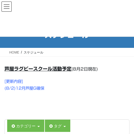
コ
ナ
Rugby School of ASHIYA 芦屋
ン
ビ
ラグビースクール
テ
ゲ
ン
ー
ツ
シ
スケジュール
へ
ョ
ス
ン
キ
に
HOME
スケジュール
ッ
移
プ
動
芦屋ラグビースクール活動予定
(8月2日現在)
[更新内容]
(8/2)12月芦屋G確保
カテゴリー
タグ