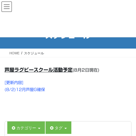
コ
ナ
Rugby School of ASHIYA 芦屋
ン
ビ
ラグビースクール
テ
ゲ
ン
ー
ツ
シ
スケジュール
へ
ョ
ス
ン
キ
に
HOME
スケジュール
ッ
移
プ
動
芦屋ラグビースクール活動予定
(8月2日現在)
[更新内容]
(8/2)12月芦屋G確保
カテゴリー
タグ