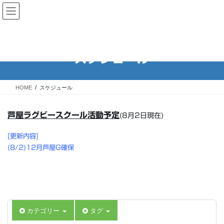
コ
ナ
Rugby School of ASHIYA 芦屋
ン
ビ
ラグビースクール
テ
ゲ
ン
ー
ツ
シ
スケジュール
へ
ョ
ス
ン
キ
に
HOME
スケジュール
ッ
移
プ
動
芦屋ラグビースクール活動予定
(8月2日現在)
[更新内容]
(8/2)12月芦屋G確保
カテゴリー
タグ