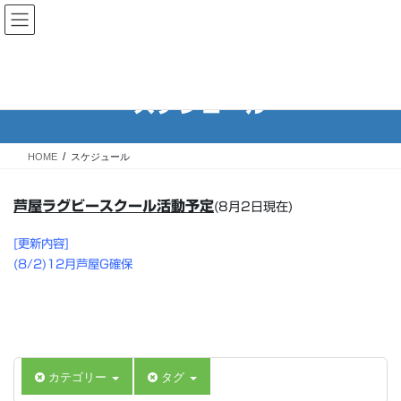
コ
ナ
Rugby School of ASHIYA 芦屋
ン
ビ
ラグビースクール
テ
ゲ
ン
ー
ツ
シ
スケジュール
へ
ョ
ス
ン
キ
に
HOME
スケジュール
ッ
移
プ
動
芦屋ラグビースクール活動予定
(8月2日現在)
[更新内容]
(8/2)12月芦屋G確保
カテゴリー
タグ