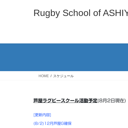
コ
ナ
ン
ビ
Rugby School of
テ
ゲ
ン
ー
ツ
シ
へ
ョ
ス
ン
キ
に
ッ
移
プ
動
HOME
スケジュール
芦屋ラグビースクール活動予定
(8月2日現在)
[更新内容]
(8/2)12月芦屋G確保