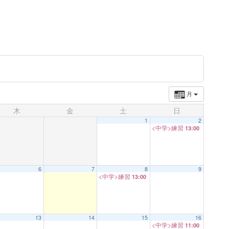
月
木
金
土
日
1
2
<中学>練習
13:00
6
7
8
9
<中学>練習
13:00
13
14
15
16
<中学>練習
11:00