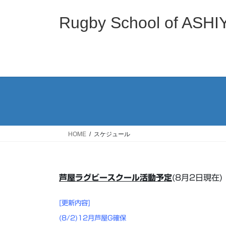
コ
ナ
ン
ビ
Rugby School of
テ
ゲ
ン
ー
ツ
シ
へ
ョ
ス
ン
キ
に
ッ
移
プ
動
HOME
スケジュール
芦屋ラグビースクール活動予定
(8月2日現在)
[更新内容]
(8/2)12月芦屋G確保