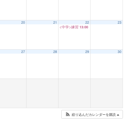
20
21
22
23
<中学>練習
13:00
27
28
29
30
絞り込んだカレンダーを購読