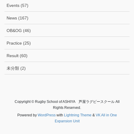
Events (57)
News (167)
OB&OG (46)
Practice (25)
Result (60)
未分類 (2)
Copyright © Rugby School of ASHIYA 芦屋ラグビースクール All
Rights Reserved.
Powered by
WordPress
with
Lightning Theme
&
VK All in One
Expansion Unit