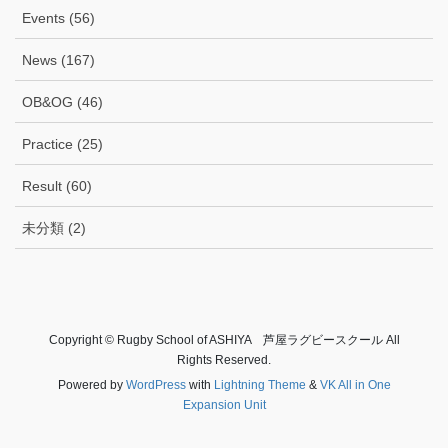
Events (56)
News (167)
OB&OG (46)
Practice (25)
Result (60)
未分類 (2)
Copyright © Rugby School of ASHIYA 芦屋ラグビースクール All
Rights Reserved.
Powered by
WordPress
with
Lightning Theme
&
VK All in One
Expansion Unit