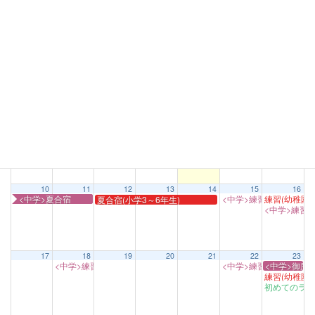
2025
7月
9月
2027
月
火
水
木
金
土
日
1
2
<中学>倉敷遠征交流戦
太陽生命カッ
初めてのラグ
合宿説明会
0
<中学>練習
1
3
4
5
6
7
8
9
<中学>練習 ※半面
<中学>練習
<中学>夏合
17:00
13:00
練習(幼稚園
10
11
12
13
14
15
16
<中学>夏合宿
<中学>練習
練習(幼稚園
夏合宿(小学3～6年生)
15:00
<中学>練習
1
17
18
19
20
21
22
23
<中学>練習 ※半面
<中学>練習
<中学>御所
17:00
13:00
練習(幼稚園
初めてのラグ