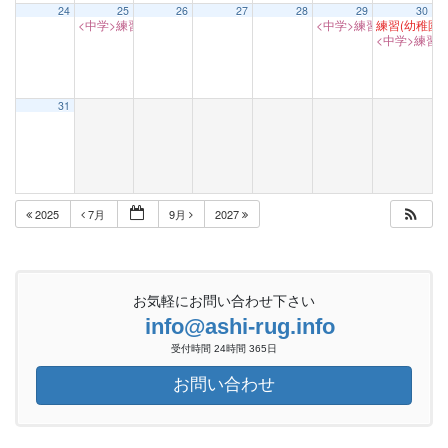
24
25
26
27
28
29
30
<中学>練習 ※半面
<中学>練習
練習(幼稚園～
17:00
15:00
<中学>練習
1
31
2025
7月
9月
2027
お気軽にお問い合わせ下さい
info@ashi-rug.info
受付時間 24時間 365日
お問い合わせ