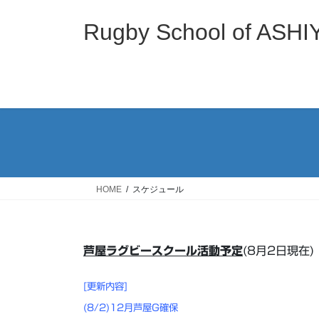
コ
ナ
ン
ビ
Rugby School of
テ
ゲ
ン
ー
ツ
シ
へ
ョ
ス
ン
キ
に
ッ
移
プ
動
HOME
スケジュール
芦屋ラグビースクール活動予定
(8月2日現在)
[更新内容]
(8/2)12月芦屋G確保