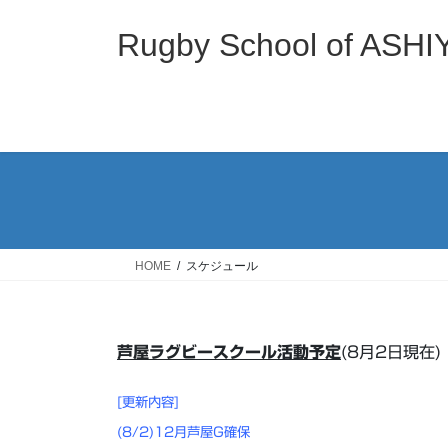
コ
ナ
ン
ビ
Rugby School of
テ
ゲ
ン
ー
ツ
シ
へ
ョ
ス
ン
キ
に
ッ
移
プ
動
HOME
スケジュール
芦屋ラグビースクール活動予定
(8月2日現在)
[更新内容]
(8/2)12月芦屋G確保